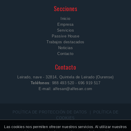
Secciones
Inicio
Empresa
Servicios
Passive House
Trabajos destacados
Noticias
Contacto
Contacto
Leirado, nave - 32814, Quintela de Leirado (Ourense)
Teléfonos
: 988 493 520 - 696 919 517
E-mail:
alfesan@alfesan.com
POLÍTICA DE PROTECCIÓN DE DATOS
|
POLÍTICA DE
COOKIES
Copyright © 2016 Construcciones Alfesan S.L. - Todos los
Las cookies nos permiten ofrecer nuestros servicios. Al utilizar nuestros
derechos reservados |
Zona privada
//
Diseño, maquetación y