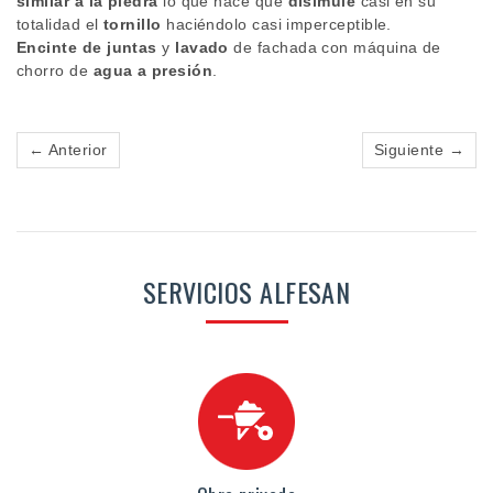
similar a la piedra
lo que hace que
disimule
casi en su
totalidad el
tornillo
haciéndolo casi imperceptible.
Encinte de juntas
y
lavado
de fachada con máquina de
chorro de
agua a presión
.
← Anterior
Siguiente →
SERVICIOS ALFESAN