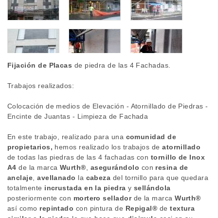
Fijación de Placas
de piedra de las 4 Fachadas.
Trabajos realizados:
Colocación de medios de Elevación - Atornillado de Piedras -
Encinte de Juantas - Limpieza de Fachada
En este trabajo, realizado para una
comunidad de
propietarios,
hemos realizado los trabajos de
atornillado
de todas las piedras de las 4 fachadas con
tornillo de Inox
A4
de la marca
Wurth
®
,
asegurándolo
con
resina de
anclaje
,
avellanado
la
cabeza
del tornillo para que quedara
totalmente
incrustada en la piedra
y
sellándola
posteriormente con
mortero sellador
de la marca
Wurth
®
así como
repintado
con pintura de
Repigal
®
de
textura