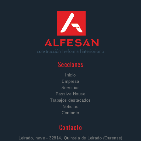
Secciones
Inicio
Empresa
Servicios
Passive House
Trabajos destacados
Noticias
Contacto
Contacto
Leirado, nave - 32814, Quintela de Leirado (Ourense)