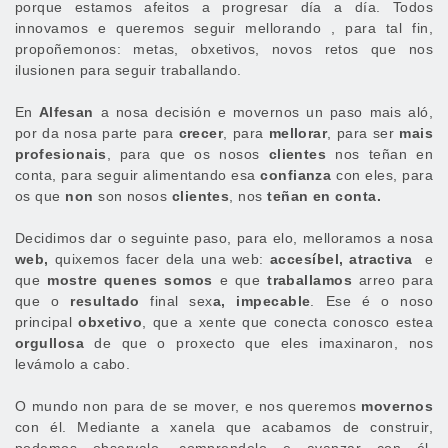
porque estamos afeitos a progresar día a día. Todos
innovamos e queremos seguir mellorando , para tal fin,
propoñemonos: metas, obxetivos, novos retos que nos
ilusionen para seguir traballando.
En
Alfesan
a nosa decisión e movernos un paso mais aló,
por da nosa parte para
crecer
, para
mellorar
, para ser
mais
profesionais
, para que os nosos
clientes
nos teñan en
conta, para seguir alimentando esa
confianza
con eles, para
os que
non
son nosos
clientes
, nos
teñan en conta.
Decidimos dar o seguinte paso, para elo, melloramos a nosa
web,
quixemos facer dela una web:
accesíbel, atractiva
e
que
mostre quenes somos
e que
traballamos
arreo para
que o
resultado
final sex
a, impecable
. Ese é o noso
principal
obxetivo
, que a xente que conecta conosco estea
orgullosa
de que o proxecto que eles imaxinaron, nos
levámolo a cabo.
O mundo non para de se mover, e nos queremos
movernos
con él. Mediante a xanela que acabamos de construir,