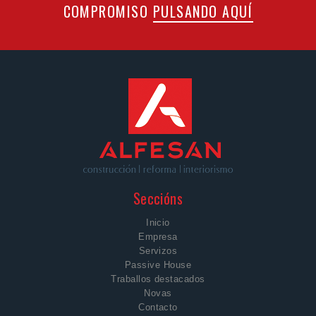
COMPROMISO
PULSANDO AQUÍ
Seccións
Inicio
Empresa
Servizos
Passive House
Traballos destacados
Novas
Contacto