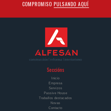
COMPROMISO
PULSANDO AQUÍ
Seccións
Inicio
Empresa
Servizos
Passive House
Traballos destacados
Novas
Contacto